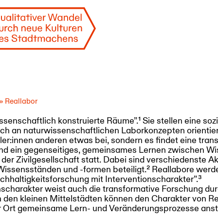
»
Reallabor
issenschaftlich konstruierte Räume”.
1
Sie stellen eine so
ich an naturwissenschaftlichen Laborkonzepten orientier
er:innen anderen etwas bei, sondern es findet eine trans
d ein gegenseitiges, gemeinsames Lernen zwischen Wis
 der Zivilgesellschaft statt. Dabei sind verschiedenste A
Wissensständen und -formen beteiligt.
2
Reallabore werde
hhaltigkeitsforschung mit Interventionscharakter”.
3
nscharakter weist auch die transformative Forschung dur
 den kleinen Mittelstädten können den Charakter von 
or Ort gemeinsame Lern- und Veränderungsprozesse ans