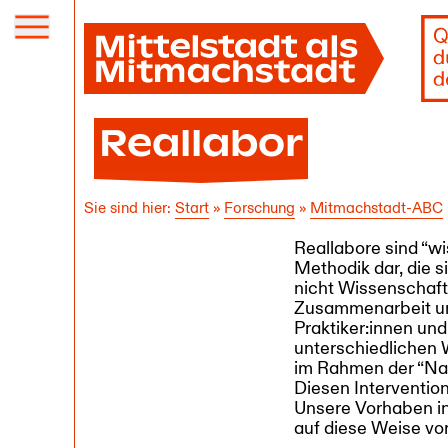
Menü
öffnen
Reallabor
Sie sind hier:
Start
»
Forschung
»
Mitmach­stadt-ABC
Reallabore sind “w
Methodik dar, die s
nicht Wissenschaftl
Zusammenarbeit un
Praktiker:innen und
unterschiedlichen 
im Rahmen der “Nac
Diesen Interventio
Unsere Vorhaben in
auf diese Weise v