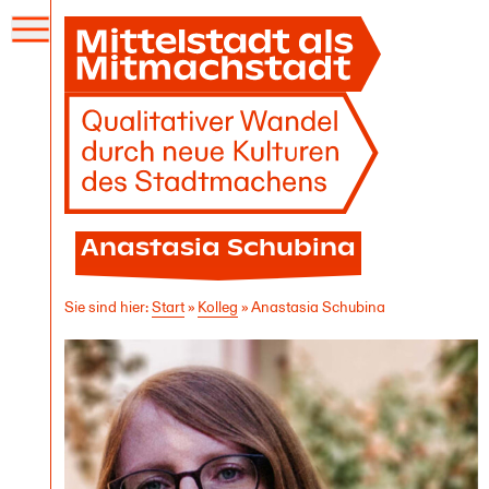
Menü
öffnen
Anastasia Schubina
Sie sind hier:
Start
»
Kolleg
»
Anastasia Schubina