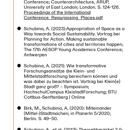
Conference; Counterarchitecture, ARUP,
University of East London; London. S. 124-126.
Proceedings of the International
Conference_Repurposing_Places.pdf
Schubina, A. (2023):Appropriation of Space as a
Way towards Social Sustainability. Vortrag bei
Planning for Action. Making sustainable
transformations of cities and territories happen;
The 17th AESOP Young Academics Conference;
Antwerpen
Schubina, A. (2021): Wie transformative
Forschungsansätze die Klein- und
Mittelstadtforschung bereichern können und
was dabei zu beachten ist. Vortrag bei Klein(e)
Stadt ganz groß? – Symposium;
HochschulCampus KleistadtForschung; BTU
Cottbus-Senftenberg | Online
Birk, M., Schubina, A. (2020): Miteinander
(Mittel-)Stadtmachen; in PlanerIn 5/2020;
Berlin. S. 49–50.
Schubina, A., et al. (2013): Theoretikerzirkel 3.0;