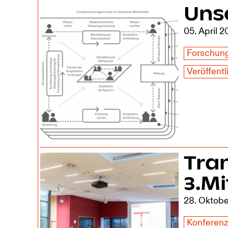
Uns
05. April 
Forschun
Veröffent
Tra
3.Mi
28. Oktob
Konferen