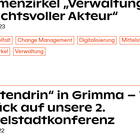
menzirkel „Verwaltung
chtsvoller Akteur“
023
lfalt
Change Management
Digitalisierung
Mittel
kel
Verwaltung
tendrin“ in Grimma – 
ck auf unsere 2.
telstadtkonferenz
22