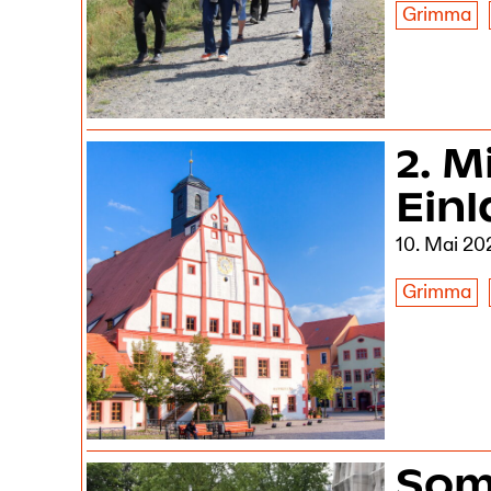
Grimma
2. M
Ein
10. Mai 20
Grimma
Som