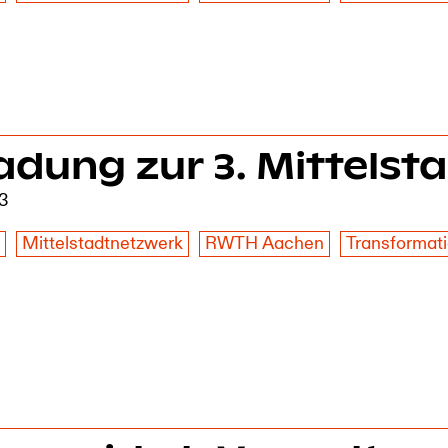
adung zur 3. Mittelst
23
z
Mittelstadtnetzwerk
RWTH Aachen
Transformat