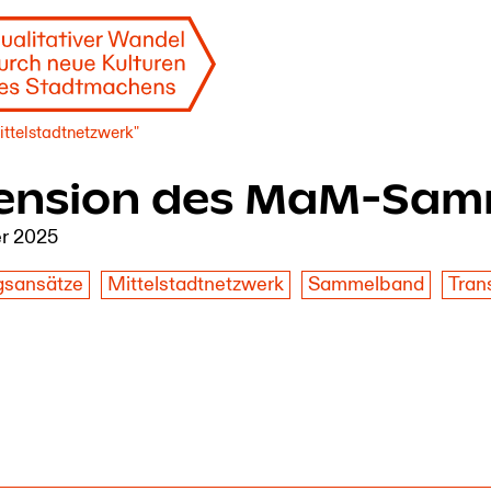
ttelstadtnetzwerk"
ension des MaM-Sam
er 2025
gsansätze
Mittelstadtnetzwerk
Sammelband
Tran