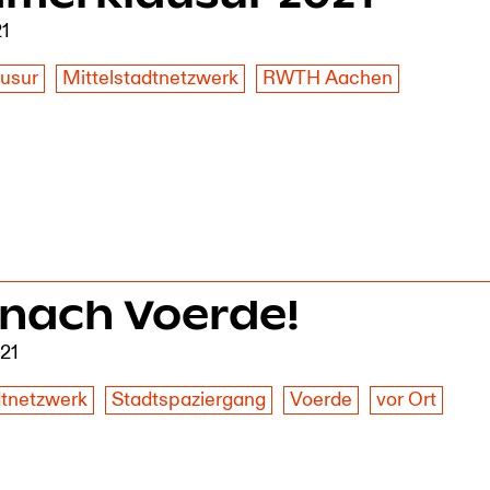
21
ausur
Mittelstadtnetzwerk
RWTH Aachen
 nach Voerde!
021
dtnetzwerk
Stadtspaziergang
Voerde
vor Ort