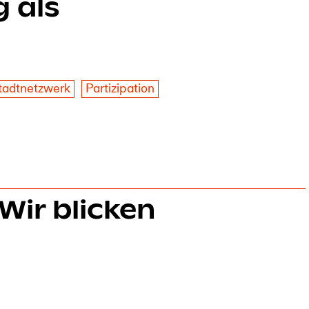
 als
stadtnetzwerk
Partizipation
Wir blicken