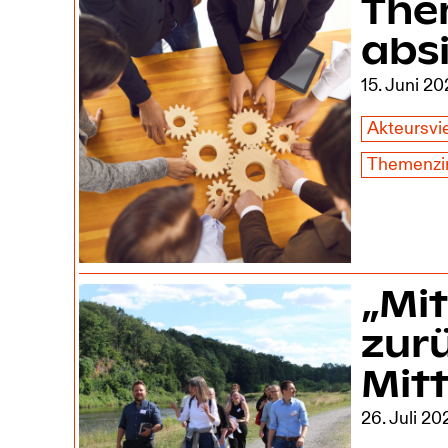
The
absi
15. Juni 2
Akteursvie
Themenzir
„Mit
zurü
Mit
26. Juli 20