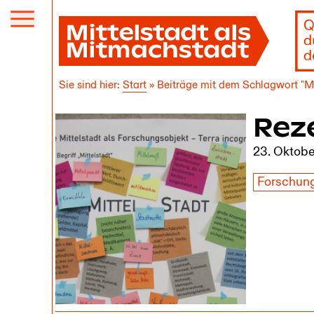
Menü
öffnen
Sie sind hier:
Start
»
Beiträge mit dem Schlagwort "Mi
Rez
23. Oktob
Forschun