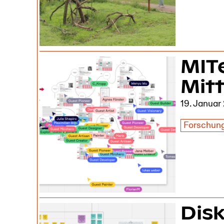
MIT
Mit
19. Januar
Forschun
Disk