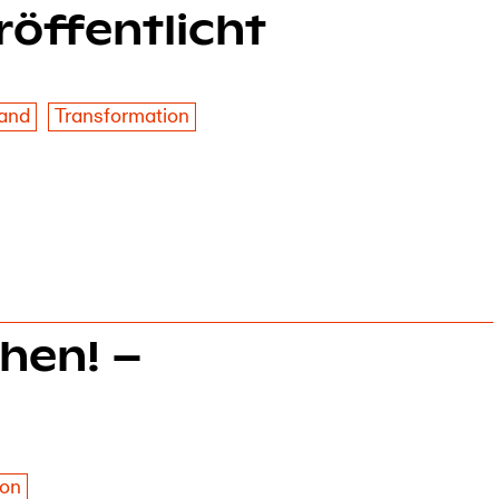
öffentlicht
and
Transformation
hen! –
ion