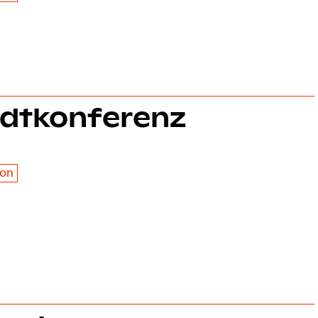
adt­konferenz
ion