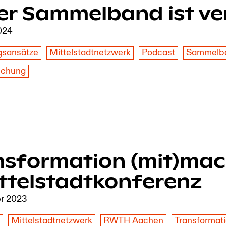
er Sammelband ist ver
2024
gsansätze
Mittelstadtnetzwerk
Podcast
Sammelb
lichung
nsformation (mit)mac
ttelstadt­konferenz
er 2023
z
Mittelstadtnetzwerk
RWTH Aachen
Transformat